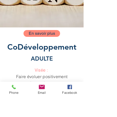
En savoir plus
CoDéveloppement
ADULTE
Visée :
Faire évoluer positivement
ses pratiques de parent par
le biais de l'intelligence
Phone
Email
Facebook
collective.